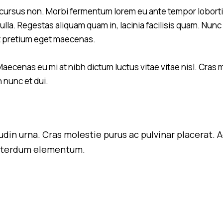
cursus non. Morbi fermentum lorem eu ante tempor lobortis. 
lla. Regestas aliquam quam in, lacinia facilisis quam. Nunc 
at pretium eget maecenas.
aecenas eu mi at nibh dictum luctus vitae vitae nisl. Cras 
 nunc et dui.
citudin urna. Cras molestie purus ac pulvinar placer
 interdum elementum.