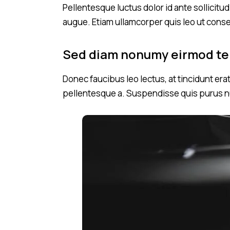
Pellentesque luctus dolor id ante sollicit
augue. Etiam ullamcorper quis leo ut cons
Sed diam nonumy eirmod t
Donec faucibus leo lectus, at tincidunt era
pellentesque a. Suspendisse quis purus nu