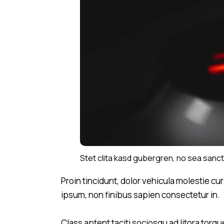
Stet clita kasd gubergren, no sea sanct
Proin tincidunt, dolor vehicula molestie cu
ipsum, non finibus sapien consectetur in.
Class aptent taciti sociosqu ad litora tor