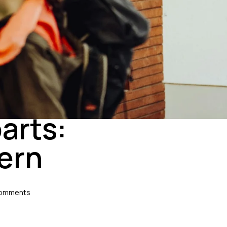
arts:
ern
omments