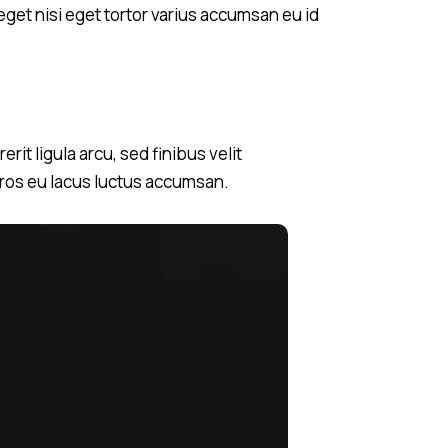
eget nisi eget tortor varius accumsan eu id
it ligula arcu, sed finibus velit
eros eu lacus luctus accumsan.