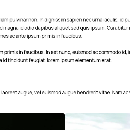
diam pulvinar non. In dignissim sapien nec urna iaculis, id p
d magna id odio dapibus aliquet sed quis ipsum. Curabitur nis
es ac ante ipsum primis in faucibus.
 primis in faucibus. In est nunc, euismod ac commodo id, i
ula id tincidunt feugiat, lorem ipsum elementum erat.
aoreet augue, vel euismod augue hendrerit vitae. Nam ac ve