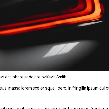
us est labore et dolore by
Kevin Smith
rsus, massa lorem scelerisque libero, in fringilla ipsum du
quent per conubia nostra, per inceptos himenaeos. Sed urna 