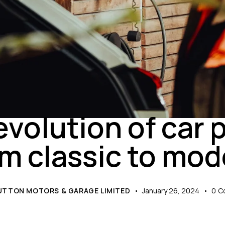
NEWS
evolution of car p
om classic to mod
UTTON MOTORS & GARAGE LIMITED
January 26, 2024
0
C