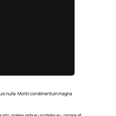
i quis nulla. Morbi condimentum magna
justo, malesuada eu sodales eu, ornare at