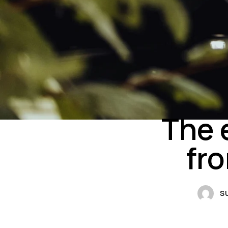
The 
fr
S