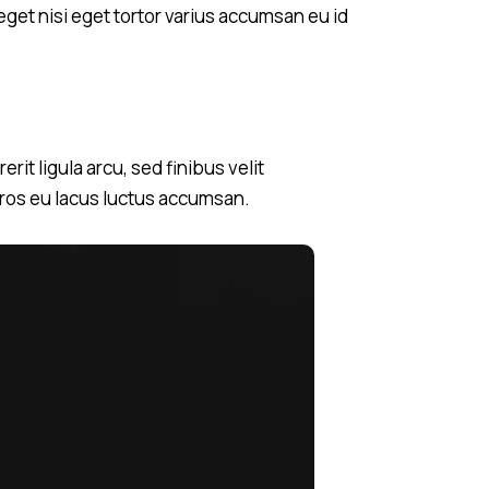
eget nisi eget tortor varius accumsan eu id
it ligula arcu, sed finibus velit
eros eu lacus luctus accumsan.