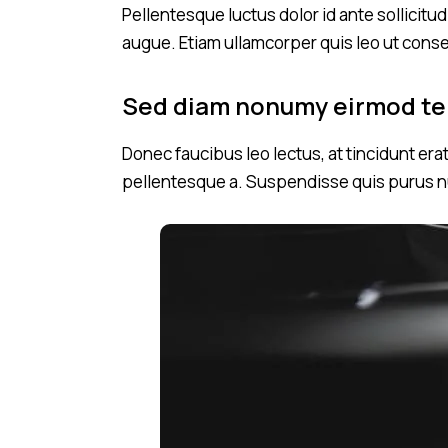
Pellentesque luctus dolor id ante sollicit
augue. Etiam ullamcorper quis leo ut cons
Sed diam nonumy eirmod t
Donec faucibus leo lectus, at tincidunt era
pellentesque a. Suspendisse quis purus nu