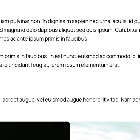
diam pulvinar non. In dignissim sapien nec urna iaculis, id p
d magna id odio dapibus aliquet sed quis ipsum. Curabitur nis
es ac ante ipsum primis in faucibus.
 primis in faucibus. In est nunc, euismod ac commodo id, i
ula id tincidunt feugiat, lorem ipsum elementum erat.
aoreet augue, vel euismod augue hendrerit vitae. Nam ac ve