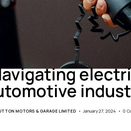
NEWS
avigating electr
utomotive indust
UTTON MOTORS & GARAGE LIMITED
January 27, 2024
0
C