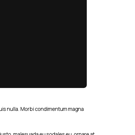
i quis nulla. Morbi condimentum magna
justo, malesuada eu sodales eu, ornare at