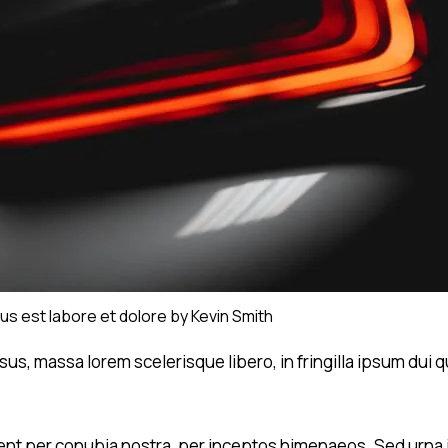
us est labore et dolore by
Kevin Smith
rsus, massa lorem scelerisque libero, in fringilla ipsum du
quent per conubia nostra, per inceptos himenaeos. Sed urna 