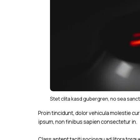
Stet clita kasd gubergren, no sea sanct
Proin tincidunt, dolor vehicula molestie cu
ipsum, non finibus sapien consectetur in.
Class aptent taciti sociosqu ad litora tor