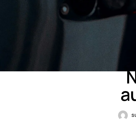
N
a
S