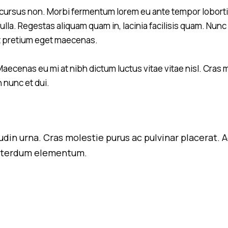
cursus non. Morbi fermentum lorem eu ante tempor lobortis. 
lla. Regestas aliquam quam in, lacinia facilisis quam. Nunc 
at pretium eget maecenas.
aecenas eu mi at nibh dictum luctus vitae vitae nisl. Cras 
 nunc et dui.
citudin urna. Cras molestie purus ac pulvinar placer
 interdum elementum.