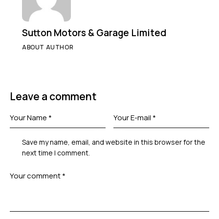
Sutton Motors & Garage Limited
ABOUT AUTHOR
Leave a comment
Save my name, email, and website in this browser for the
next time I comment.