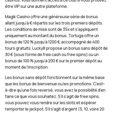
être VIP sur une autre plateforme.
Magik Casino offre une généreuse série de bonus
allant jusqu’à € répartis sur les trois premiers dépôts.
Les conditions de mise sont de 35x et s’appliquent
uniquement au montant du bonus. Tortuga offre un
bonus de 120 % jusqu’à 1200 €, accompagné de 400
tours gratuits. Lucky8 propose un bonus sans dépôt de
30 € (sous forme de free cash ou free spins) ou un
bonus de 100 % jusqu’à 200 € sur le premier dépôt au
moment de l’inscription.
Les bonus sans dépôt fonctionnent sur la même base
que les bonus de bienvenue ou les promotions. C’est-
à-dire qu’une fois reversé, vous avez la possibilité d’en
faire ce que vous souhaitez. S’il s’agit de free spins,
vous pouvez vous rendre sur les slots et espérer
remporter le jackpot. S’il s’agit d’argent (5, 10, voire 20