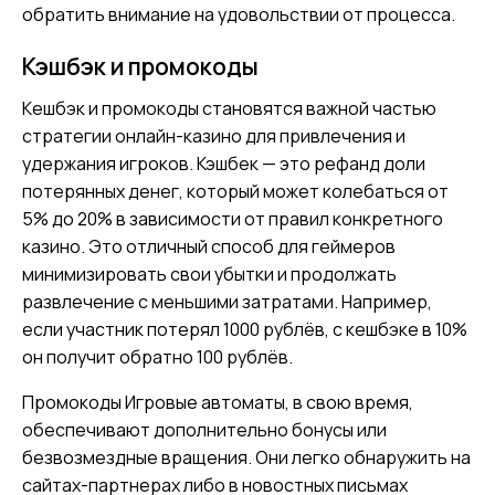
обратить внимание на удовольствии от процесса.
Кэшбэк и промокоды
Кешбэк и промокоды становятся важной частью
стратегии онлайн-казино для привлечения и
удержания игроков. Кэшбек — это рефанд доли
потерянных денег, который может колебаться от
5% до 20% в зависимости от правил конкретного
казино. Это отличный способ для геймеров
минимизировать свои убытки и продолжать
развлечение с меньшими затратами. Например,
если участник потерял 1000 рублёв, с кешбэке в 10%
он получит обратно 100 рублёв.
Промокоды Игровые автоматы, в свою время,
обеспечивают дополнительно бонусы или
безвозмездные вращения. Они легко обнаружить на
сайтах-партнерах либо в новостных письмах