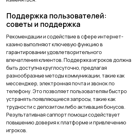
Поддержка пользователей:
советы и поддержка
Рекомендации и содействие в сфере интернет-
казино выполняют ключевую функцию в
гарантировании удовлетворительного
впечатления клиентов. Поддержка игроков должна
быть доступна круглосуточно, предлагая
разнообразные методы коммуникации, такие как
мессенджер, электронная почта и звонок по
телефону. Это позволяет пользователям быстро
устранять появляющиеся запросы, такие как
трудности с депозитом либо активация бонусов.
Результативная саппорт помощи содействует
повышению доверия к платформе и привлечению
игроков.