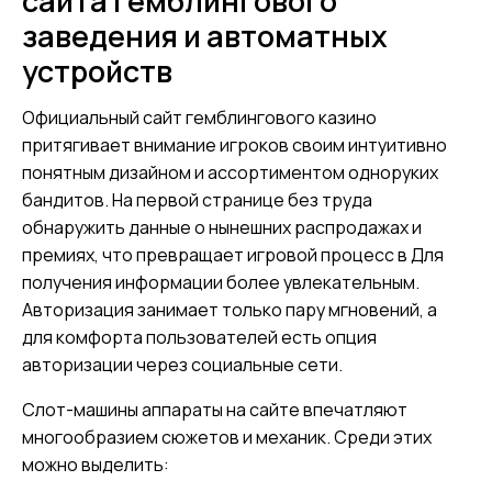
сайта гемблингового
заведения и автоматных
устройств
Официальный сайт гемблингового казино
притягивает внимание игроков своим интуитивно
понятным дизайном и ассортиментом одноруких
бандитов. На первой странице без труда
обнаружить данные о нынешних распродажах и
премиях, что превращает игровой процесс в
Для
получения информации
более увлекательным.
Авторизация занимает только пару мгновений, а
для комфорта пользователей есть опция
авторизации через социальные сети.
Слот-машины аппараты на сайте впечатляют
многообразием сюжетов и механик. Среди этих
можно выделить: