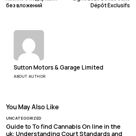
без вложений
Dépôt Exclusifs
Sutton Motors & Garage Limited
ABOUT AUTHOR
You May Also Like
UNCATEGORIZED
Guide to To find Cannabis On line in the
uk: Understanding Court Standards and