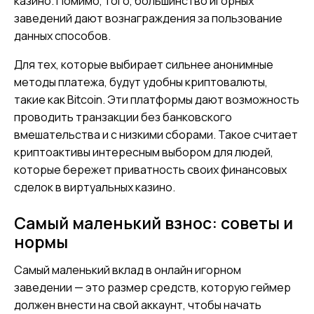
казино. Помимо, того, большинство игорных
заведений дают вознаграждения за пользование
данных способов.
Для тех, которые выбирает сильнее анонимные
методы платежа, будут удобны криптовалюты,
такие как Bitcoin. Эти платформы дают возможность
проводить транзакции без банковского
вмешательства и с низкими сборами. Такое считает
криптоактивы интересным выбором для людей,
которые бережет приватность своих финансовых
сделок в виртуальных казино.
Самый маленький взнос: советы и
нормы
Самый маленький вклад в онлайн игорном
заведении — это размер средств, которую геймер
должен внести на свой аккаунт, чтобы начать