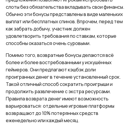
слоты без обязательства вкладывать свои финансы.
Обычно эти бонусы представлены в виде маленьких
выплат или бесплатных спинов. Впрочем, перед тем
как забрать добычу, участник должен
удовлетворить требования по ставкам, которые
способны оказаться очень суровыми.
Помимо того, возвратные бонусы делаются всё
более и более востребованными у искушённых
геймеров. Они предлагают кэшбэк доли
проигранных денег в течение установленный срок.
Такой отличный способ сократить проигрыши и
продолжить развлечение с экстра ресурсами.
Правила возврата денег имеют возможность
варьироваться: отдельные игровые платформы
возвращают до 10% потерянных средств
еженедельно или каждый месяц.