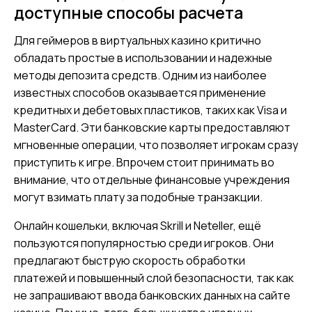
доступные способы расчета
Для геймеров в виртуальных казино критично
обладать простые в использовании и надежные
методы депозита средств. Одним из наиболее
известных способов оказывается применение
кредитных и дебетовых пластиков, таких как Visa и
MasterCard. Эти банковские карты предоставляют
мгновенные операции, что позволяет игрокам сразу
приступить к игре. Впрочем стоит принимать во
внимание, что отдельные финансовые учреждения
могут взимать плату за подобные транзакции.
Онлайн кошельки, включая Skrill и Neteller, ещё
пользуются популярностью среди игроков. Они
предлагают быструю скорость обработки
платежей и повышенный слой безопасности, так как
не запрашивают ввода банковских данных на сайте