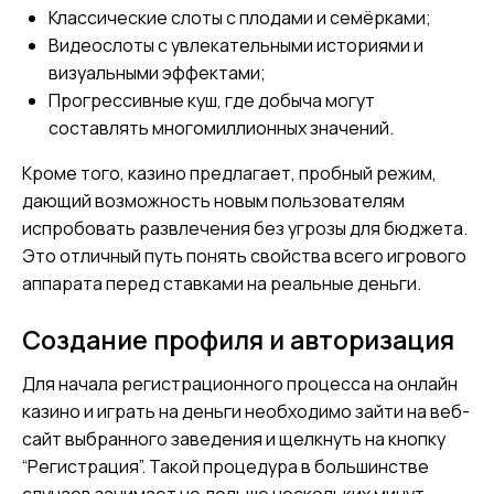
Классические слоты с плодами и семёрками;
Видеослоты с увлекательными историями и
визуальными эффектами;
Прогрессивные куш, где добыча могут
составлять многомиллионных значений.
Кроме того, казино предлагает, пробный режим,
дающий возможность новым пользователям
испробовать развлечения без угрозы для бюджета.
Это отличный путь понять свойства всего игрового
аппарата перед ставками на реальные деньги.
Создание профиля и авторизация
Для начала регистрационного процесса на онлайн
казино и играть на деньги необходимо зайти на веб-
сайт выбранного заведения и щелкнуть на кнопку
“Регистрация”. Такой процедура в большинстве
случаев занимает не дольше нескольких минут.