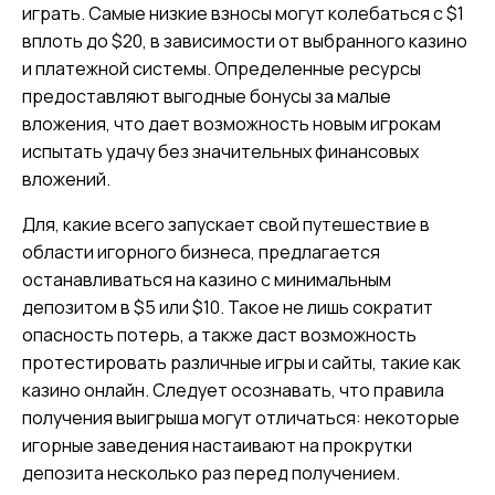
играть. Самые низкие взносы могут колебаться с $1
вплоть до $20, в зависимости от выбранного казино
и платежной системы. Определенные ресурсы
предоставляют выгодные бонусы за малые
вложения, что дает возможность новым игрокам
испытать удачу без значительных финансовых
вложений.
Для, какие всего запускает свой путешествие в
области игорного бизнеса, предлагается
останавливаться на казино с минимальным
депозитом в $5 или $10. Такое не лишь сократит
опасность потерь, а также даст возможность
протестировать различные игры и сайты, такие как
казино онлайн. Следует осознавать, что правила
получения выигрыша могут отличаться: некоторые
игорные заведения настаивают на прокрутки
депозита несколько раз перед получением.