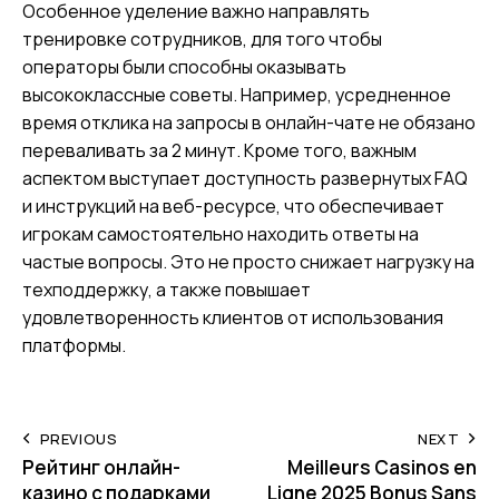
Особенное уделение важно направлять
тренировке сотрудников, для того чтобы
операторы были способны оказывать
высококлассные советы. Например, усредненное
время отклика на запросы в онлайн-чате не обязано
переваливать за 2 минут. Кроме того, важным
аспектом выступает доступность развернутых FAQ
и инструкций на веб-ресурсе, что обеспечивает
игрокам самостоятельно находить ответы на
частые вопросы. Это не просто снижает нагрузку на
техподдержку, а также повышает
удовлетворенность клиентов от использования
платформы.
Post
PREVIOUS
NEXT
Рейтинг онлайн-
Meilleurs Casinos en
navigation
казино с подарками
Ligne 2025 Bonus Sans