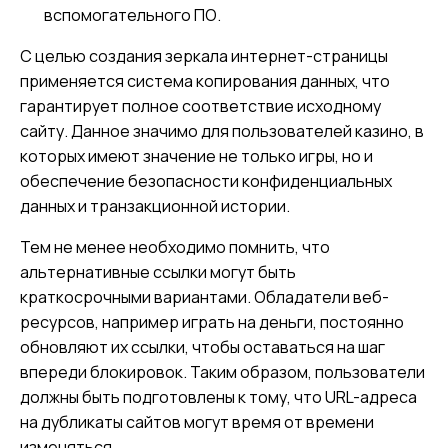
вспомогательного ПО.
С целью создания зеркала интернет-страницы
применяется система копирования данных, что
гарантирует полное соответствие исходному
сайту. Данное значимо для пользователей казино, в
которых имеют значение не только игры, но и
обеспечение безопасности конфиденциальных
данных и транзакционной истории.
Тем не менее необходимо помнить, что
альтернативные ссылки могут быть
краткосрочными вариантами. Обладатели веб-
ресурсов, например играть на деньги, постоянно
обновляют их ссылки, чтобы оставаться на шаг
впереди блокировок. Таким образом, пользователи
должны быть подготовлены к тому, что URL-адреса
на дубликаты сайтов могут время от времени
изменяться.