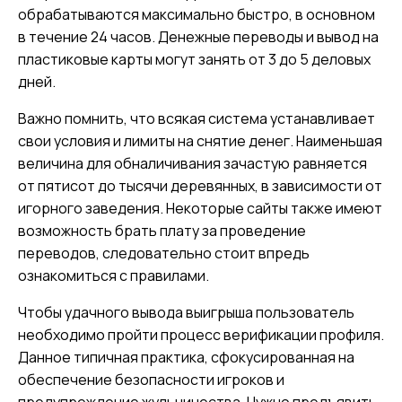
обрабатываются максимально быстро, в основном
в течение 24 часов. Денежные переводы и вывод на
пластиковые карты могут занять от 3 до 5 деловых
дней.
Важно помнить, что всякая система устанавливает
свои условия и лимиты на снятие денег. Наименьшая
величина для обналичивания зачастую равняется
от пятисот до тысячи деревянных, в зависимости от
игорного заведения. Некоторые сайты также имеют
возможность брать плату за проведение
переводов, следовательно стоит впредь
ознакомиться с правилами.
Чтобы удачного вывода выигрыша пользователь
необходимо пройти процесс верификации профиля.
Данное типичная практика, сфокусированная на
обеспечение безопасности игроков и
предупреждение жульничества. Нужно предъявить