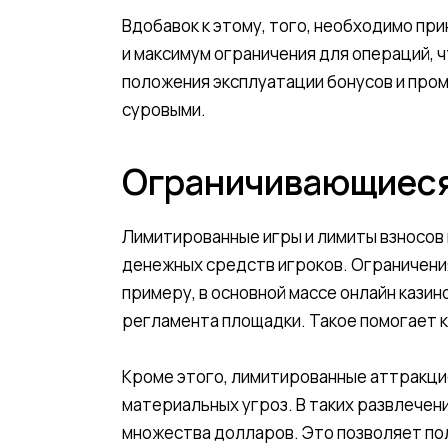
Вдобавок к этому, того, необходимо пр
и максимум ограничения для операций, 
положения эксплуатации бонусов и пром
суровыми.
Ограничивающиеся 
Лимитированные игры и лимиты взносов 
денежных средств игроков. Ограничени
примеру, в основной массе онлайн кази
регламента площадки. Такое помогает к
Кроме этого, лимитированные аттракци
материальных угроз. В таких развлечени
множества долларов. Это позволяет по