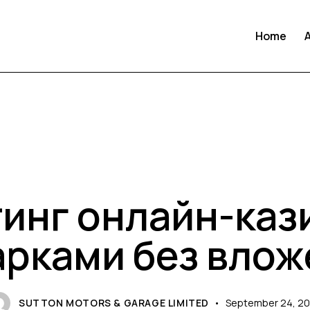
Home
UNCATEGORIZED
инг онлайн-каз
рками без влож
SUTTON MOTORS & GARAGE LIMITED
September 24, 2