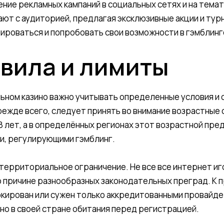
ние рекламных кампаний в социальных сетях и на тема
ют с аудиторией, предлагая эксклюзивные акции и ту
ироваться и попробовать свои возможности в гэмблинг
вила и лимиты
льном казино важно учитывать определенные условия и
режде всего, следует принять во внимание возрастные
8 лет, а в определённых регионах этот возрастной пре
и, регулирующими гэмблинг.
ерриториальное ограничение. Не все все интернет иго
 причине разнообразных законодательных преград. К пр
окирован или сужен только аккредитованными провайд
ино в своей стране обитания перед регистрацией.