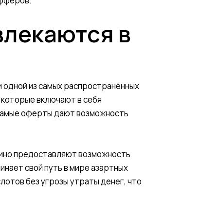
офферов.
влекаются в
 и одной из самых распространённых
 которые включают в себя
 самые оферты дают возможность
зино предоставляют возможность
инает свой путь в мире азартных
лотов без угрозы утраты денег, что