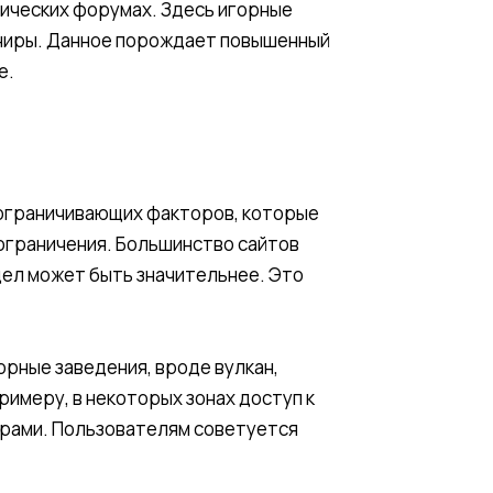
тических форумах. Здесь игорные
рниры. Данное порождает повышенный
е.
 ограничивающих факторов, которые
 ограничения. Большинство сайтов
дел может быть значительнее. Это
рные заведения, вроде вулкан,
имеру, в некоторых зонах доступ к
ерами. Пользователям советуется