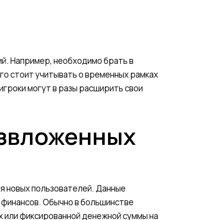
й. Например, необходимо брать в
го стоит учитывать о временных рамках
игроки могут в разы расширить свои
езвложенных
я новых пользователей. Данные
 финансов. Обычно в большинстве
х или фиксированной денежной суммы на