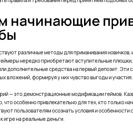
ть правила и требования перед принятием подобных 
м начинающие при
убы
ействуют различные методы для приманивания новичков,
 геймеры нередко приобретают вступительные плюшки,
или дополнительные средства на первый депозит. Эти
ых вложений, формируя у них чувство выгоды и участия.
рий — это демонстрационные модификации геймов. Ка
 что особенно привлекательно для тех, кто только нач
вуют пользователям осознать условия и особенности с
к игре на реальные деньги.