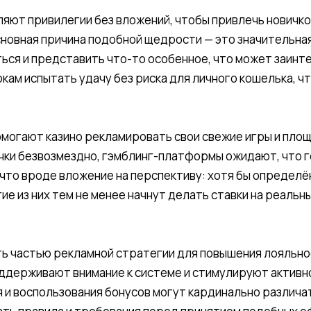
яют привилегии без вложений, чтобы привлечь новичко
новная причина подобной щедрости — это значительная
ься и представить что-то особенное, что может заинт
ам испытать удачу без риска для личного кошелька, ч
омогают казино рекламировать свои свежие игры и пло
чки безвозмездно, гэмблинг-платформы ожидают, что 
ечто вроде вложение на перспективу: хотя бы определ
ие из них тем не менее начнут делать ставки на реальн
ыть частью рекламной стратегии для повышения лояльн
ддерживают внимание к системе и стимулируют активн
 и воспользования бонусов могут кардинально различа