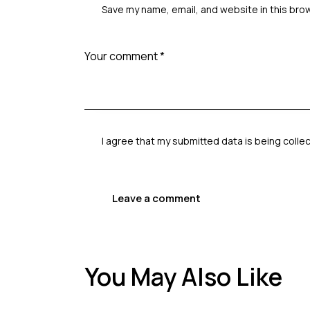
Save my name, email, and website in this bro
I agree that my submitted data is being
colle
You May Also Like