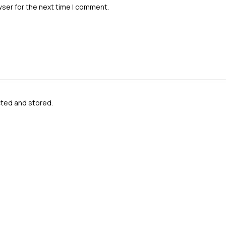
wser for the next time I comment.
cted and stored
.