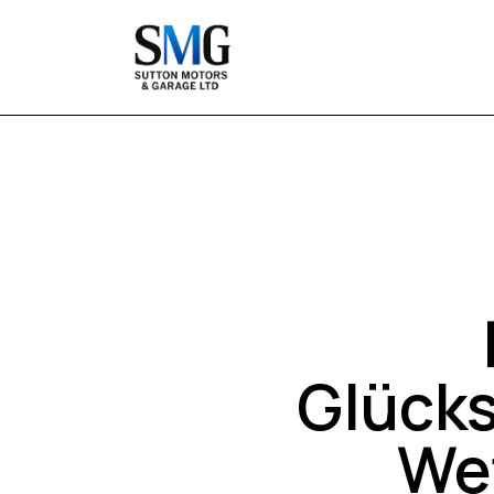
Glücks
We