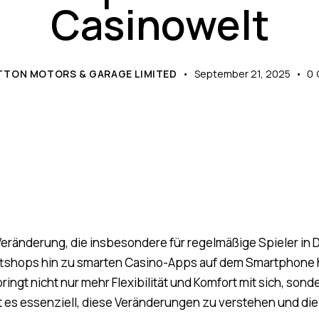
Casinowelt
TTON MOTORS & GARAGE LIMITED
September 21, 2025
0
 Veränderung, die insbesondere für regelmäßige Spieler in
tshops hin zu smarten Casino-Apps auf dem Smartphone hat
bringt nicht nur mehr Flexibilität und Komfort mit sich, son
st es essenziell, diese Veränderungen zu verstehen und die 