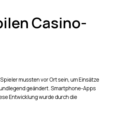
ilen Casino-
Spieler mussten vor Ort sein, um Einsätze
s grundlegend geändert. Smartphone-Apps
iese Entwicklung wurde durch die