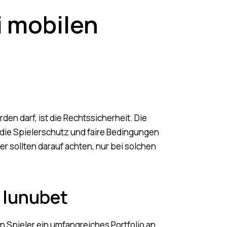
i mobilen
en darf, ist die Rechtssicherheit. Die
ie Spielerschutz und faire Bedingungen
r sollten darauf achten, nur bei solchen
 lunubet
en Spieler ein umfangreiches Portfolio an