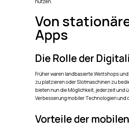
nutzen.
Von stationär
Apps
Die Rolle der Digita
Früher waren landbasierte Wettshops und C
zu platzieren oder Slotmaschinen zu bedi
bieten nun die Möglichkeit, jederzeit und
Verbesserung mobiler Technologien und 
Vorteile der mobile