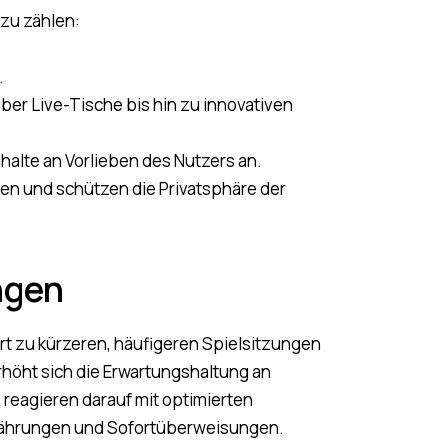
zu zählen:
.
ber Live-Tische bis hin zu innovativen
alte an Vorlieben des Nutzers an.
n und schützen die Privatsphäre der
ngen
rt zu kürzeren, häufigeren Spielsitzungen
rhöht sich die Erwartungshaltung an
 reagieren darauf mit optimierten
währungen und Sofortüberweisungen.