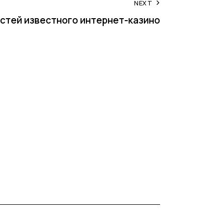
NEXT
стей известного интернет-казино