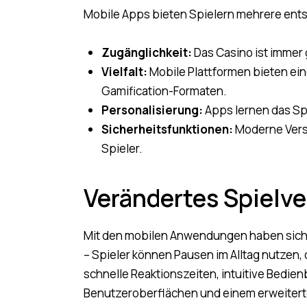
Mobile Apps bieten Spielern mehrere ent
Zugänglichkeit:
Das Casino ist immer 
Vielfalt:
Mobile Plattformen bieten ein
Gamification-Formaten.
Personalisierung:
Apps lernen das Spi
Sicherheitsfunktionen:
Moderne Versc
Spieler.
Verändertes Spielv
Mit den mobilen Anwendungen haben sich au
– Spieler können Pausen im Alltag nutzen,
schnelle Reaktionszeiten, intuitive Bedien
Benutzeroberflächen und einem erweiter