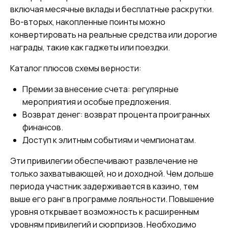
включая месячные вклады и бесплатные раскрутки.
Во-вторых, накопленные поинты можно
конвертировать на реальные средства или дорогие
награды, такие как гаджеты или поездки.
Каталог плюсов схемы верности:
Премии за внесение счета: регулярные
мероприятия и особые предложения.
Возврат денег: возврат процента проигранных
финансов.
Доступ к элитным событиям и чемпионатам.
Эти привилегии обеспечивают развлечение не
только захватывающей, но и доходной. Чем дольше
периода участник задерживается в казино, тем
выше его ранг в программе лояльности. Повышение
уровня открывает возможность к расширенным
уровням привилегий и сюрпризов. Необходимо