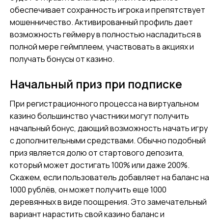
обеспечивает сохранность игрока и препятствует
мошенничество. Активированный профиль дает
возможность геймеру в полностью насладиться в
полной мере геймплеем, участвовать в акциях и
получать бонусы от казино.
Начальный приз при подписке
При регистрационного процесса на виртуальном
казино большинство участники могут получить
начальный бонус, дающий возможность начать игру
с дополнительными средствами. Обычно подобный
приз является долю от стартового депозита,
который может достигать 100% или даже 200%.
Скажем, если пользователь добавляет на баланс на
1000 рублёв, он может получить еще 1000
деревянных в виде поощрения. Это замечательный
вариант нарастить свой казино баланс и