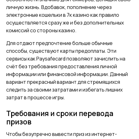
личную жизнь. Вдобавок, пополнение через
электронные кошельки в 7к казино как правило
осуществляется сразу же и без дополнительных
комиссий со стороны казино.
Для отдают предпочтение больше обычные
способы, существуют карты предоплаты. Эти
сервисы как Paysafecard позволяют зачислить на
счёт без требования предоставления личной
информации или финансовой информации. Данный
вариант прекрасный вариант для стремящихся
следить за своими затратами и избегать лишних
затрат в процессе игры.
Требования и сроки перевода
призов
Чтобы безупречно вывести приз из интернет-