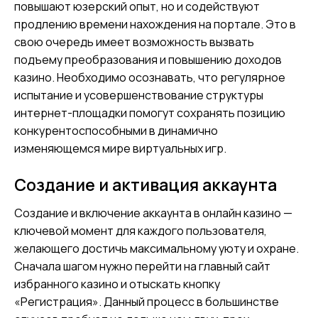
повышают юзерский опыт, но и содействуют
продлению времени нахождения на портале. Это в
свою очередь имеет возможность вызвать
подъему преобразования и повышению доходов
казино. Необходимо осознавать, что регулярное
испытание и усовершенствование структуры
интернет-площадки помогут сохранять позицию
конкурентоспособными в динамично
изменяющемся мире виртуальных игр.
Создание и активация аккаунта
Создание и включение аккаунта в онлайн казино —
ключевой момент для каждого пользователя,
желающего достичь максимальному уюту и охране.
Сначала шагом нужно перейти на главный сайт
избранного казино и отыскать кнопку
«Регистрация». Данный процесс в большинстве