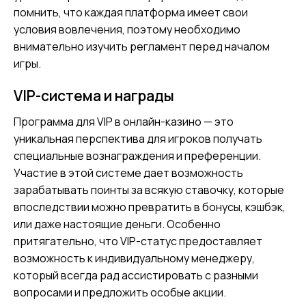
помнить, что каждая платформа имеет свои
условия вовлечения, поэтому необходимо
внимательно изучить регламент перед началом
игры.
VIP-система и награды
Программа для VIP в онлайн-казино — это
уникальная перспектива для игроков получать
специальные вознаграждения и преференции.
Участие в этой системе дает возможность
зарабатывать поинты за всякую ставочку, которые
впоследствии можно превратить в бонусы, кэшбэк,
или даже настоящие деньги. Особенно
притягательно, что VIP-статус предоставляет
возможность к индивидуальному менеджеру,
который всегда рад ассистировать с разными
вопросами и предложить особые акции.