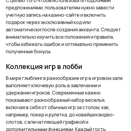
С целью того чтобы использовать подобными
предложениями, пользователям нужно завести
учетную запись на казино-сайте и включить
подарок через эксклюзивный код или
автоматически после создания аккаунта. Следует
внимательно изучить все положения и правила,
чтобы избежать ошибок и оптимально применить
полученные бонусы.
Коллекция игр в лобби
В мире гэмблинга разнообразие игр в игровом зале
выполняет ключевую роль в завлечении и
удержании игроков. Современные казино
показывают разнообразный набор веселья,
включая в себя от обычных игр за столом, как,
например, покер и рулетка, до новейших видео-
слотов, с впечатляющей графикой и
дополнительными функциями. Каждый гость