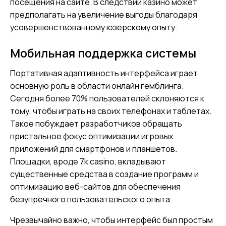
посещения на сайте. В следствии казино может
предполагать на увеличение выгоды благодаря
усовершенствованному юзерскому опыту.
Мобильная поддержка системы
Портативная адаптивность интерфейса играет
основную роль в области онлайн гемблинга.
Сегодня более 70% пользователей склоняются к
тому, чтобы играть на своих телефонах и таблетах.
Такое побуждает разработчиков обращать
пристальное фокус оптимизации игровых
приложений для смартфонов и планшетов.
Площадки, вроде 7k casino, вкладывают
существенные средства в создание программ и
оптимизацию веб-сайтов для обеспечения
безупречного пользовательского опыта.
Чрезвычайно важно, чтобы интерфейс был простым