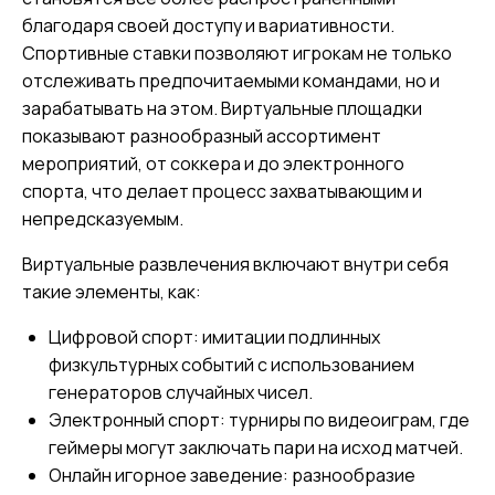
благодаря своей доступу и вариативности.
Спортивные ставки позволяют игрокам не только
отслеживать предпочитаемыми командами, но и
зарабатывать на этом. Виртуальные площадки
показывают разнообразный ассортимент
мероприятий, от соккера и до электронного
спорта, что делает процесс захватывающим и
непредсказуемым.
Виртуальные развлечения включают внутри себя
такие элементы, как:
Цифровой спорт: имитации подлинных
физкультурных событий с использованием
генераторов случайных чисел.
Электронный спорт: турниры по видеоиграм, где
геймеры могут заключать пари на исход матчей.
Онлайн игорное заведение: разнообразие