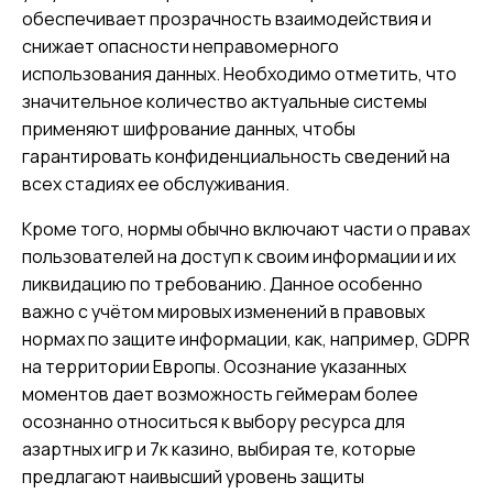
обеспечивает прозрачность взаимодействия и
снижает опасности неправомерного
использования данных. Необходимо отметить, что
значительное количество актуальные системы
применяют шифрование данных, чтобы
гарантировать конфиденциальность сведений на
всех стадиях ее обслуживания.
Кроме того, нормы обычно включают части о правах
пользователей на доступ к своим информации и их
ликвидацию по требованию. Данное особенно
важно с учётом мировых изменений в правовых
нормах по защите информации, как, например, GDPR
на территории Европы. Осознание указанных
моментов дает возможность геймерам более
осознанно относиться к выбору ресурса для
азартных игр и 7к казино, выбирая те, которые
предлагают наивысший уровень защиты