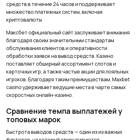
средств в течение 24 часов и поддерживает
множество платежных систем, включая
криптовалюты.
Максбет официальный сайт заслуживает внимания
благодаря своим значительным стандартам
обслуживания клиентов и оперативности
обработки заявок на вывод средств. Казино
поставляет обширный ассортимент слотов и
карточных игр, а также частые акции для лояльных
игроков. Благодаря таким преимуществам, Maxbet
casino удерживает ведущие места в чарте самых
скоростных онлайн-казино.
Сравнение темпа выплатежей у
топовых марок
Быстрота выводов средств — один из из важных
факторов, на который ориентируются