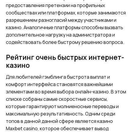
предоставления претензии на профильных
сообществах или платформах, которые занимаются
разрешением разногласий между участниками и
казино. Аналогичные платформы способны вызвать
дополнительное нагрузку на администратора и
содействовать более быстрому решению вопроса.
Рейтинг очень быстрых интернет-
казино
Для любителей гэмблинга быстрота выплат и
комфорт интерфейса становятся важнейшими
элементами во время выбора онлайн-казино. В этом
списке собраны самые скоростные сервисы,
которые гарантируют молниеносные переводы и
максимальную результативность. Одним среди
топов в данной данной сфере является казино
Maxbet casino, которое обеспечивает вывод