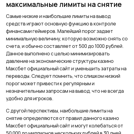
максимальные лимиты на снятие
Самые низкие и наибольшие лимиты на вывод
средств играют основную функцию в контроле
финансами геймеров. Малейший порог задает
минимальную величину, которую возможно снять со
счета, и обычно составляет от 500 до 1000 рублей.
Данное выполнено с целью минимизировать
давление на экономические структуры казино
Максбет официальный сайт и уменьшить затраты на
переводы. Следует помнить, что слишком низкий
порог может привести к регулярным и
незначительным запросам на вывод, что не всегда
удобно для игроков.
С другой перспективы, наибольшие лимиты на
снятие определяются от правил данного казино
Максбет официальный сайт и могут колебаться от
50 000 до миллионов нескольких рублей в 30 дней.