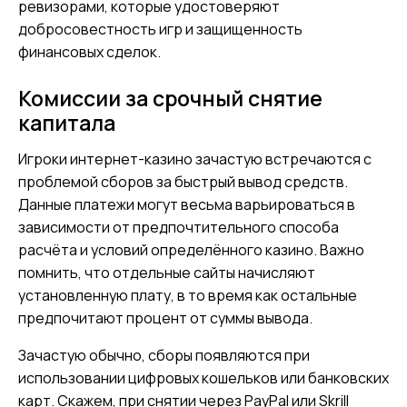
ревизорами, которые удостоверяют
добросовестность игр и защищенность
финансовых сделок.
Комиссии за срочный снятие
капитала
Игроки интернет-казино зачастую встречаются с
проблемой сборов за быстрый вывод средств.
Данные платежи могут весьма варьироваться в
зависимости от предпочтительного способа
расчёта и условий определённого казино. Важно
помнить, что отдельные сайты начисляют
установленную плату, в то время как остальные
предпочитают процент от суммы вывода.
Зачастую обычно, сборы появляются при
использовании цифровых кошельков или банковских
карт. Скажем, при снятии через PayPal или Skrill