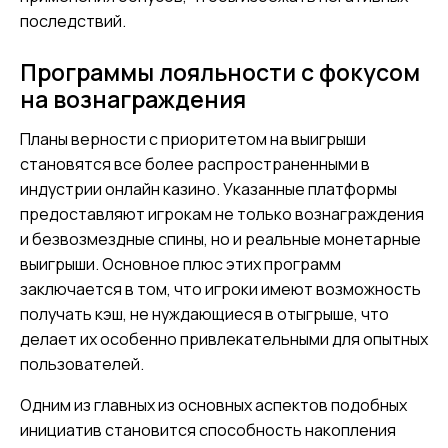
последствий.
Программы лояльности с фокусом
на вознаграждения
Планы верности с приоритетом на выигрыши
становятся все более распространенными в
индустрии онлайн казино. Указанные платформы
предоставляют игрокам не только вознаграждения
и безвозмездные спины, но и реальные монетарные
выигрыши. Основное плюс этих программ
заключается в том, что игроки имеют возможность
получать кэш, не нуждающиеся в отыгрыше, что
делает их особенно привлекательными для опытных
пользователей.
Одним из главных из основных аспектов подобных
инициатив становится способность накопления