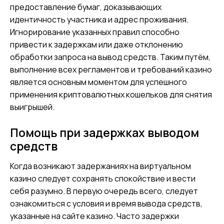
предоставление бумаг, доказывающих
идентичность участника и адрес проживания.
Игнорирование указанных правил способно
привести к задержкам или даже отклонению
обработки запроса на вывод средств. Таким путём,
выполнение всех регламентов и требований казино
является основным моментом для успешного
применения криптовалютных кошельков для снятия
выигрышей.
Помощь при задержках выводом
средств
Когда возникают задержаниях на виртуальном
казино следует сохранять спокойствие и вести
себя разумно. В первую очередь всего, следует
ознакомиться с условия и время вывода средств,
указанные на сайте казино. Часто задержки