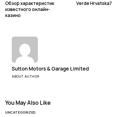
Обзор характеристик
Verde Hrvatska7
navigation
известного онлайн-
казино
Sutton Motors & Garage Limited
ABOUT AUTHOR
You May Also Like
UNCATEGORIZED