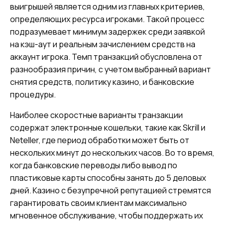
выигрышей является одним из главных критериев,
определяющих ресурса игроками. Такой процесс
подразумевает минимум задержек среди заявкой
на кэш-аут и реальным зачислением средств на
аккаунт игрока. Темп транзакций обусловлена от
разнообразия причин, с учетом выбранный вариант
снятия средств, политику казино, и банковские
процедуры.
Наиболее скоростные варианты транзакции
содержат электронные кошельки, такие как Skrill и
Neteller, где период обработки может быть от
нескольких минут до нескольких часов. Во то время,
когда банковские переводы либо вывод по
пластиковые карты способны занять до 5 деловых
дней. Казино с безупречной репутацией стремятся
гарантировать своим клиентам максимально
мгновенное обслуживание, чтобы поддержать их