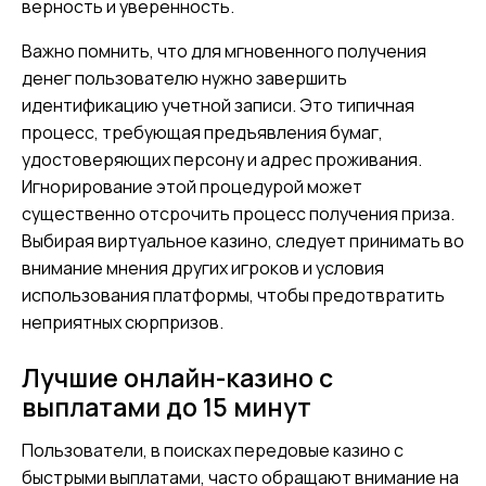
верность и уверенность.
Важно помнить, что для мгновенного получения
денег пользователю нужно завершить
идентификацию учетной записи. Это типичная
процесс, требующая предъявления бумаг,
удостоверяющих персону и адрес проживания.
Игнорирование этой процедурой может
существенно отсрочить процесс получения приза.
Выбирая виртуальное казино, следует принимать во
внимание мнения других игроков и условия
использования платформы, чтобы предотвратить
неприятных сюрпризов.
Лучшие онлайн-казино с
выплатами до 15 минут
Пользователи, в поисках передовые казино с
быстрыми выплатами, часто обращают внимание на