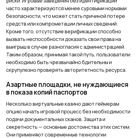
риски. Игровые заведения без идентификации
часто характеризуются менее суровыми нормами
безопасности, что может стать причиной потере
средств или компрометации личных сведений.
Кроме того, отсутствие верификации способно
вызвать неспособности доказать свои права на
выигрыш в случае разногласия с администрацией.
Таким образом, принимая такой путь, пользователи
необходимо быть чрезвычайно бдительны и
скрупулезно проверять авторитетность ресурса.
Азартные площадки, не нуждающиеся
в показа копий паспортов
Несколько виртуальные казино дают геймерам
опцию начать игровой процесс без необходимости
подачи документальных сканов. Защита и
секретность — основные достоинства этих систем.
Они применяют современные технологии