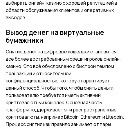
выбирать онлайн-казино с хорошей репутацией в
области обслуживания клиентов и оперативных
выводов.
Вывод денег на виртуальные
бумажники
Снятие денег на цифровые кошельки становится
все более востребованным среди игроков онлайн-
казино. Это всё обусловлено с быстрой темпом
транзакций и относительной
конфиденциальностью, которую гарантирует
данный способ. Чтобы того, чтобы снять деньги,
пользователю требуется иметь активный
криптовалютный кошелек. Основная часть
платформ поддерживает эти распространенные
криптовалюты, например Bitcoin, Ethereum и Litecoin.
Процесс снятия как правило занимает от пары