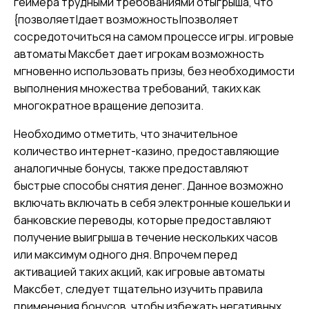
геймера трудными требованиями отыгрыша, что
{позволяет|дает возможность|позволяет
сосредоточиться на самом процессе игры. игровые
автоматы Максбет дает игрокам возможность
мгновенно использовать призы, без необходимости
выполнения множества требований, таких как
многократное вращение депозита.
Необходимо отметить, что значительное
количество интернет-казино, предоставляющие
аналогичные бонусы, также предоставляют
быстрые способы снятия денег. Данное возможно
включать включать в себя электронные кошельки и
банковские переводы, которые предоставляют
получение выигрыша в течение нескольких часов
или максимум одного дня. Впрочем перед
активацией таких акций, как игровые автоматы
Максбет, следует тщательно изучить правила
применения бонусов, чтобы избежать негативных