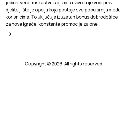
jedinstvenom iskustvu s igrama uživo koje vodi pravi
djelitelj, što je opcija koja postaje sve popularnija među
korisnicima. To uključuje izuzetan bonus dobrodošlice
za nove igrače, konstante promocije za one…
Copyright © 2026. All rights reserved.