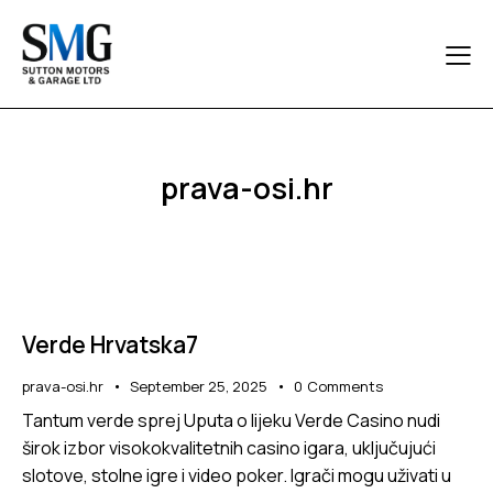
prava-osi.hr
Verde Hrvatska7
prava-osi.hr
September 25, 2025
0
Comments
Tantum verde sprej Uputa o lijeku Verde Casino nudi
širok izbor visokokvalitetnih casino igara, uključujući
slotove, stolne igre i video poker. Igrači mogu uživati u