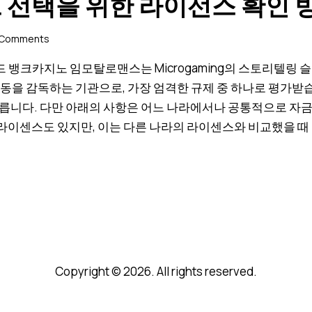
 선택을 위한 라이선스 확인 
Comments
뱅크카지노 임모탈로맨스는 Microgaming의 스토리텔링 슬
 활동을 감독하는 기관으로, 가장 엄격한 규제 중 하나로 평가
다릅니다. 다만 아래의 사항은 어느 나라에서나 공통적으로 
 라이센스도 있지만, 이는 다른 나라의 라이센스와 비교했을 때
Copyright © 2026. All rights reserved.