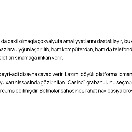
ar da daxil olmaqla çoxvalyuta əməliyyatlarını dəstəkləyir, b
cihazlara uyğunlaşdırılıb, həm kompüterdən, həm də telefon
slotları sınamağa imkan verir.
 qeyri-adi dizayna cavab verir. Lazımi böyük platforma idman
 yuxarı hissəsində gözlənilən "Casino" grabanulunu seçmək l
ərcümə edilmişdir. Bölmələr sahəsində rahat naviqasiya broş