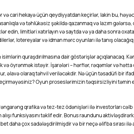
ər və cari hekayə üçün qeydiyyatdan keçirlər, lakin bu, həyəc
sanlıqla və təhlükəsiz şəkildə qazanmaq və lazım gələrsə, d
r edin, limitləri xatırlayın və saytda və ya daha sonra oxat
ilerlər, lotereyalar və idman mərc oyunları ilə tanış olacağıq
 isimlərin quraşdırılmasına dair göstərişlər açıqlanacaq. K
 və öyrənmək istəyir. İşarələri – hərflər, rəqəmlər və hətta 
 əlavə olaraq təhvil veriləcəkdir. Nə üçün təsadüfi bir ifad
 keçirməyəsiniz? Oyun proseslərimizin təqsirsizliyini təmi
garəng qrafika və tez-tez ödənişləri ilə investorları cəlb e
alışı funksiyasını təklif edir. Bonus raundunu aktivləşdirə
bet daha çox sadələşdirilmişdir və bir neçə əlifba sırası ilə