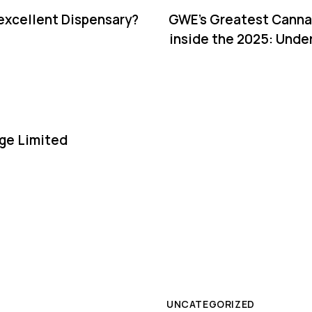
 excellent Dispensary?
GWE’s Greatest Cannab
inside the 2025: Und
ge Limited
UNCATEGORIZED