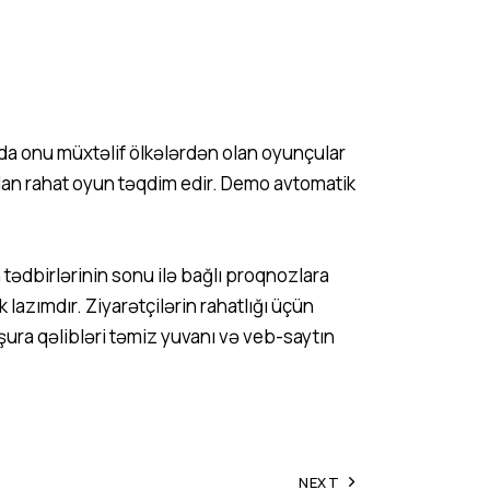
u da onu müxtəlif ölkələrdən olan oyunçular
dan rahat oyun təqdim edir. Demo avtomatik
 tədbirlərinin sonu ilə bağlı proqnozlara
azımdır. Ziyarətçilərin rahatlığı üçün
ura qəlibləri təmiz yuvanı və veb-saytın
NEXT