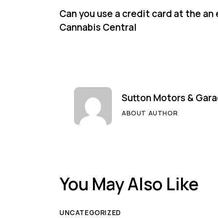
Post
Can you use a credit card at the an
navigation
Cannabis Central
Sutton Motors & Gara
ABOUT AUTHOR
You May Also Like
UNCATEGORIZED