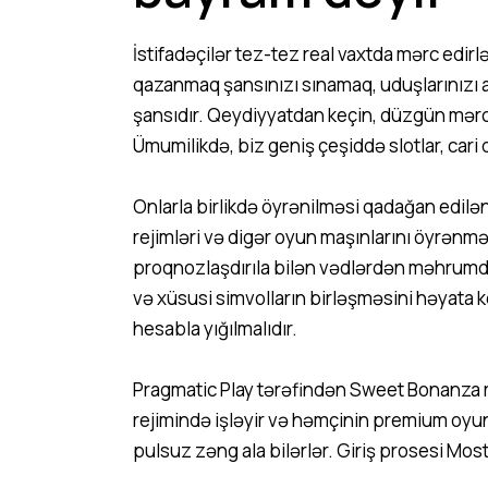
İstifadəçilər tez-tez real vaxtda mərc edirl
qazanmaq şansınızı sınamaq, uduşlarınızı a
şansıdır. Qeydiyyatdan keçin, düzgün mərclə
Ümumilikdə, biz geniş çeşiddə slotlar, cari d
Onlarla birlikdə öyrənilməsi qadağan edilən
rejimləri və digər oyun maşınlarını öyrənmək
proqnozlaşdırıla bilən vədlərdən məhrumdur,
və xüsusi simvolların birləşməsini həyata
hesabla yığılmalıdır.
Pragmatic Play tərəfindən Sweet Bonanza rən
rejimində işləyir və həmçinin premium oyun 
pulsuz zəng ala bilərlər. Giriş prosesi Most