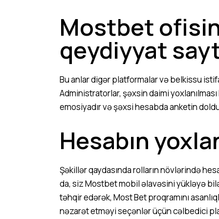
Mostbet ofisini
qeydiyyat sayt
Bu anlar digər platformalar və belkissu isti
Administratorlar, şəxsin daimi yoxlanılmas
emosiyadır və şəxsi hesabda anketin doldur
Hesabın yoxla
Şəkillər qaydasında rolların növlərində hesa
da, siz Mostbet mobil əlavəsini yükləyə bi
təhqir edərək, Most Bet proqramını asanlıq
nəzarət etməyi seçənlər üçün cəlbedici pl